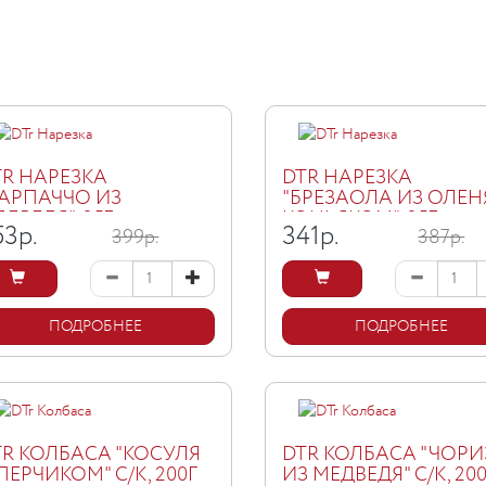
TR НАРЕЗКА
DTR НАРЕЗКА
КАРПАЧЧО ИЗ
"БРЕЗАОЛА ИЗ ОЛЕН
ДВЕДЯ", 35Г
КОНЬЯКОМ", 35Г
53
р.
341
р.
399р.
387р.
ПОДРОБНЕЕ
ПОДРОБНЕЕ
TR КОЛБАСА "КОСУЛЯ
DTR КОЛБАСА "ЧОР
ПЕРЧИКОМ" С/К, 200Г
ИЗ МЕДВЕДЯ" С/К, 20