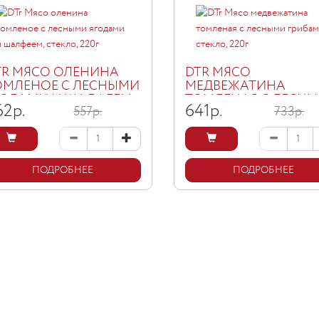
TR МЯСО ОЛЕНИНА
DTR МЯСО
ОМЛЕНОЕ С ЛЕСНЫМИ
МЕДВЕЖАТИНА
ГОДАМИ И ШАЛФЕЕМ,
ТОМЛЕНАЯ С ЛЕСН
62
р.
641
р.
557р.
733р.
ЕКЛО, 220Г
ГРИБАМИ, СТЕКЛО, 2
ПОДРОБНЕЕ
ПОДРОБНЕЕ