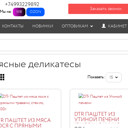
+74993229892
Заказать звонок
Мы на:
WB
OZON
КОНТАКТЫ
НОВИНКИ
ОПТОВИКАМ
КАБИНЕТ
ясные деликатесы
Показать:
15
DTR ПАШТЕТ ИЗ
УТИНОЙ ПЕЧЕНИ
TR ПАШТЕТ ИЗ МЯСА
"ВЫСОКАЯ КУХНЯ
ОСЯ С ПРЯНЫМИ