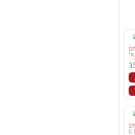
D
"
МЕ
3
D
С 