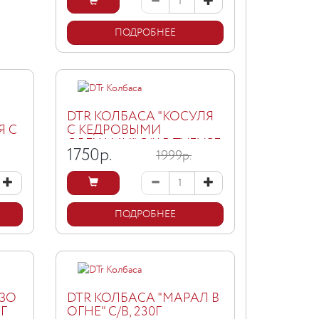
ПОДРОБНЕЕ
DTR КОЛБАСА "КОСУЛЯ
Я С
С КЕДРОВЫМИ
ОРЕХАМИ" С/К В ТУБУСЕ,
1750
р.
1999р.
250Г
ПОДРОБНЕЕ
ИЗО
DTR КОЛБАСА "МАРАЛ В
0Г
ОГНЕ" С/В, 230Г