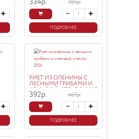
334
р.
385р.
КЛАССИКА", Ж/Б, 200Г
0Г
ПОДРОБНЕЕ
РИЕТ ИЗ ОЛЕНИНЫ С
ЛЕСНЫМИ ГРИБАМИ И
КЛЮКВОЙ, СТЕКЛО, 200Г
392
р.
467р.
ПОДРОБНЕЕ