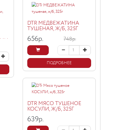
DTR МЕДВЕЖАТИНА
ТУШЕНАЯ, Ж/Б, 325Г
656
р.
748р.
ЫМИ
20Г
ПОДРОБНЕЕ
DTR МЯСО ТУШЕНОЕ
КОСУЛИ, Ж/Б, 325Г
639
р.